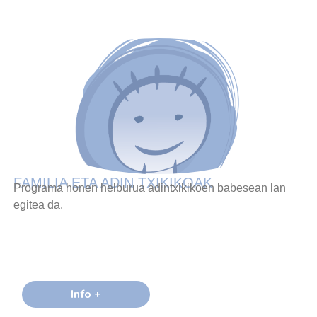
FAMILIA ETA ADIN TXIKIKOAK
Programa honen helburua adintxikikoen babesean lan
egitea da.
Info +