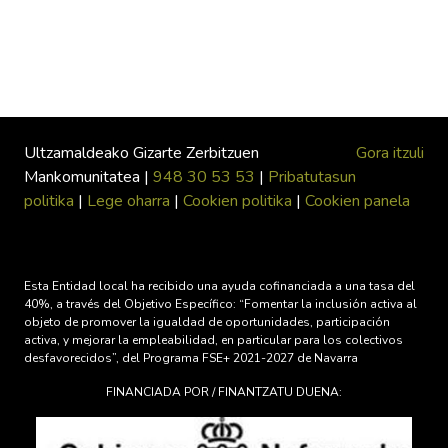
Ultzamaldeako Gizarte Zerbitzuen
Gora itzuli
Mankomunitatea |
948 30 53 53
|
Pribatutasun
politika
|
Lege oharra
|
Cookien politika
|
Cookien panela
Esta Entidad local ha recibido una ayuda cofinanciada a una tasa del
40%, a través del Objetivo Específico: “Fomentar la inclusión activa al
objeto de promover la igualdad de oportunidades, participación
activa, y mejorar la empleabilidad, en particular para los colectivos
desfavorecidos”, del Programa FSE+ 2021-2027 de Navarra
FINANCIADA POR / FINANTZATU DUENA: