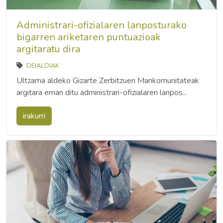
Administrari-ofizialaren lanposturako
bigarren ariketaren puntuazioak
argitaratu dira
DEIALDIAK
Ultzama aldeko Gizarte Zerbitzuen Mankomunitateak
argitara eman ditu administrari-ofizialaren lanpos...
irakurri