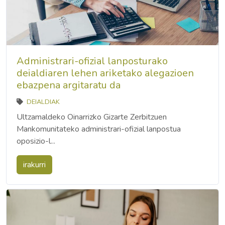
Administrari-ofizial lanposturako
deialdiaren lehen ariketako alegazioen
ebazpena argitaratu da
DEIALDIAK
Ultzamaldeko Oinarrizko Gizarte Zerbitzuen
Mankomunitateko administrari-ofizial lanpostua
oposizio-l...
irakurri