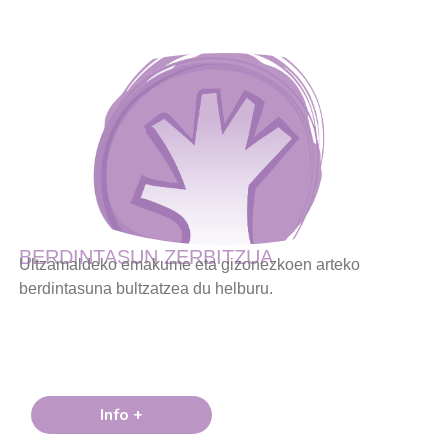
BERDINTASUN ZERBITZUA
Ultzamaldeko emakume eta gizonezkoen arteko
berdintasuna bultzatzea du helburu.
Info +