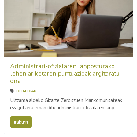
Administrari-ofizialaren lanposturako
lehen ariketaren puntuazioak argitaratu
dira
DEIALDIAK
Ultzama aldeko Gizarte Zerbitzuen Mankomunitateak
ezagutzera eman ditu administrari-ofizialaren lanp...
irakurri