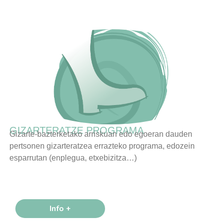
GIZARTERATZE PROGRAMA
Gizarte-bazterketako arriskuan edo egoeran dauden
pertsonen gizarteratzea errazteko programa, edozein
esparrutan (enplegua, etxebizitza…)
Info +