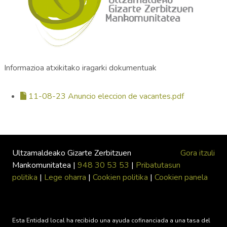
Informazioa atxikitako iragarki dokumentuak
11-08-23 Anuncio eleccion de vacantes.pdf
Ultzamaldeako Gizarte Zerbitzuen
Gora itzuli
Mankomunitatea |
948 30 53 53
|
Pribatutasun
politika
|
Lege oharra
|
Cookien politika
|
Cookien panela
Esta Entidad local ha recibido una ayuda cofinanciada a una tasa del