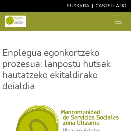
EUSKARA
|
CASTELLANO
Enplegua egonkortzeko
prozesua: lanpostu hutsak
hautatzeko ekitaldirako
deialdia