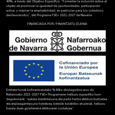
40%, a través del Objetivo Específico: “Fomentar la inclusión activa al
objeto de promover la igualdad de oportunidades, participación
activa, y mejorar la empleabilidad, en particular para los colectivos
desfavorecidos”, del Programa FSE+ 2021-2027 de Navarra
FINANCIADA POR / FINANTZATU DUENA:
Entitate honek kofinantzatutako %40ko dirulaguntza jaso du,
Nafarroako 2021-2027 FSE+ Programaren helburu espezifiko honi
dagokiolarik: “aukera-berdintasuna eta parte-hartze aktiboa bultzatea
eta enpleagarritasuna hobetzea, bereziki kolektibo ahulenak, helburu
bezela duen gizarteratze aktiboaren sustatzea”.