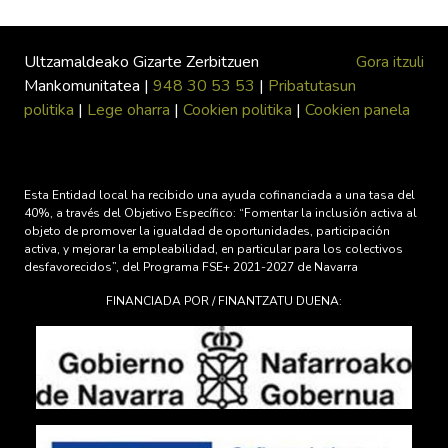
Ultzamaldeako Gizarte Zerbitzuen
Gora itzuli
Mankomunitatea |
948 30 53 53
|
Pribatutasun
politika
|
Lege oharra
|
Cookien politika
|
Cookien panela
Esta Entidad local ha recibido una ayuda cofinanciada a una tasa del
40%, a través del Objetivo Específico: “Fomentar la inclusión activa al
objeto de promover la igualdad de oportunidades, participación
activa, y mejorar la empleabilidad, en particular para los colectivos
desfavorecidos”, del Programa FSE+ 2021-2027 de Navarra
FINANCIADA POR / FINANTZATU DUENA: