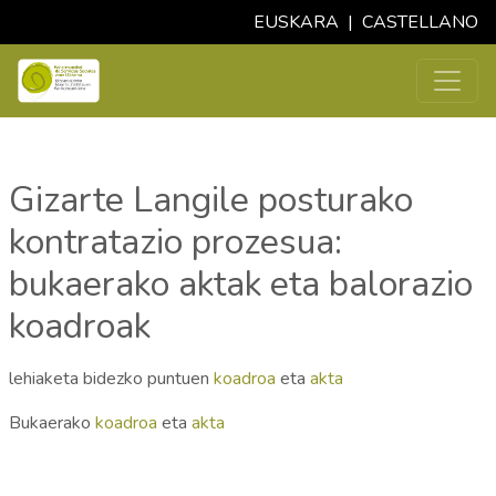
EUSKARA
|
CASTELLANO
Gizarte Langile posturako
kontratazio prozesua:
bukaerako aktak eta balorazio
koadroak
lehiaketa bidezko puntuen
koadroa
eta
akta
Bukaerako
koadroa
eta
akta