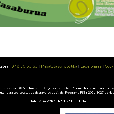
tatea |
948 30 53 53
|
Pribatutasun politika
|
Lege oharra
|
Cooki
una tasa del 40%, a través del Objetivo Específico: “Fomentar la inclusión act
ticular para los colectivos desfavorecidos”, del Programa FSE+ 2021-2027 de Na
FINANCIADA POR / FINANTZATU DUENA: