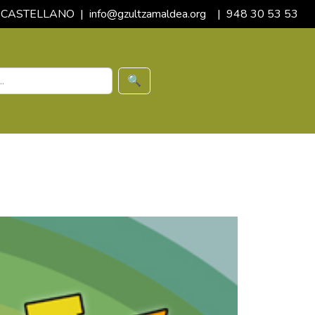
CASTELLANO
|
info@gzultzamaldea.org
|
948 30 53 53
🔍