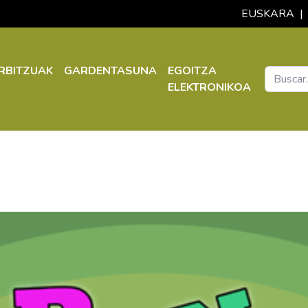
EUSKARA
|
RBITZUAK
GARDENTASUNA
EGOITZA
ELEKTRONIKOA