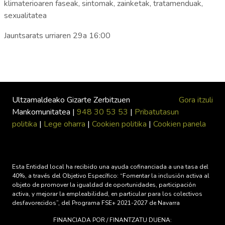
klimaterioaren faseak, sintomak, zainketak, tratamenduak,
sexualitatea
Jauntsarats urriaren 29a 16:00
Ultzamaldeako Gizarte Zerbitzuen
Gora itzuli
Mankomunitatea |
948 30 53 53
|
Pribatutasun
politika
|
Lege oharra
|
Cookien politika
|
Cookien panela
Esta Entidad local ha recibido una ayuda cofinanciada a una tasa del
40%, a través del Objetivo Específico: “Fomentar la inclusión activa al
objeto de promover la igualdad de oportunidades, participación
activa, y mejorar la empleabilidad, en particular para los colectivos
desfavorecidos”, del Programa FSE+ 2021-2027 de Navarra
FINANCIADA POR / FINANTZATU DUENA: