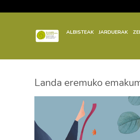
ALBISTEAK
JARDUERAK
ZE
Landa eremuko emakumea