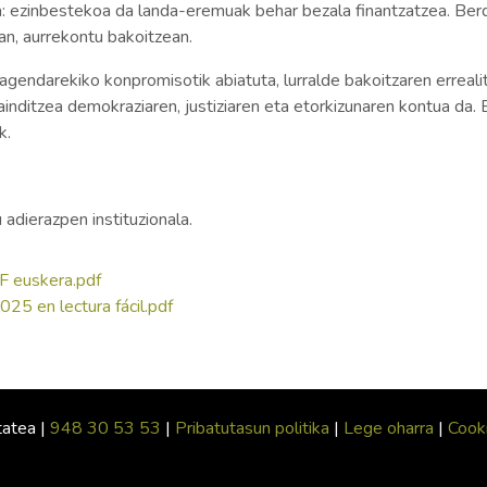
 ezinbestekoa da landa-eremuak behar bezala finantzatzea. Berdin
ean, aurrekontu bakoitzean.
agendarekiko konpromisotik abiatuta, lurralde bakoitzaren erreali
ainditzea demokraziaren, justiziaren eta etorkizunaren kontua d
k.
adierazpen instituzionala.
LF euskera.pdf
025 en lectura fácil.pdf
tatea |
948 30 53 53
|
Pribatutasun politika
|
Lege oharra
|
Cooki