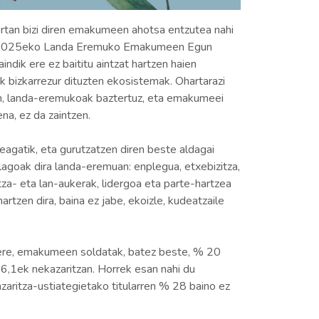
bertan bizi diren emakumeen ahotsa entzutea nahi
lako. 2025eko Landa Eremuko Emakumeen Egun
ndik ere ez baititu aintzat hartzen haien
k bizkarrezur dituzten ekosistemak. Ohartarazi
ietan, landa-eremukoak baztertuz, eta emakumeei
na, ez da zaintzen.
agatik, eta gurutzatzen diren beste aldagai
zailagoak dira landa-eremuan: enplegua, etxebizitza,
tza- eta lan-aukerak, lidergoa eta parte-hartzea
rtzen dira, baina ez jabe, ekoizle, kudeatzaile
ere, emakumeen soldatak, batez beste, % 20
 6,1ek nekazaritzan. Horrek esan nahi du
azaritza-ustiategietako titularren % 28 baino ez