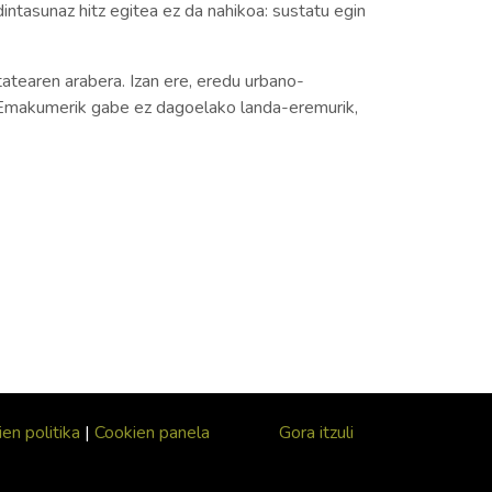
tasunaz hitz egitea ez da nahikoa: sustatu egin
tatearen arabera. Izan ere, eredu urbano-
a. Emakumerik gabe ez dagoelako landa-eremurik,
en politika
|
Cookien panela
Gora itzuli