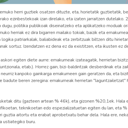
emuko herri guztiek osatzen dituzte, eta, horietatik guztietatik, 
unerako ezinbestekoak izan direlako, eta izaten jarraitzen dute
dugu, politika publikoak diseinatzeko eta aplikatzeko moduak orai
muko herriak ez dira bigarren mailako tokiak, baizik eta emakumea
a logika patriarkalak, baliabideak eta zerbitzuak biltzen ditu hir
nak sortuz. Izendatzen ez dena ez da existitzen, eta ikusten ez de
ri egiten diete aurre: emakumeak izateagatik, herrietan bizitze
 funtzionala, etab.). Horrez gain, bizi-baldintzak desberdinak eta 
en neurriz kanpoko gainkarga emakumeen gain geratzen da, eta bizi
re badute beren zeregina: emakumeak herrietan "laguntzailetzat" ha
ketak ditu (gazteen artean % 46k), eta gizonen %20,1ek. Hala 
fikoetan, teknikoetan edo espezializatuetan egiten du lan, eta %
i guztia aitortu eta erabat aprobetxatu behar dela. Hala ere, nek
a ustiategiko buru.