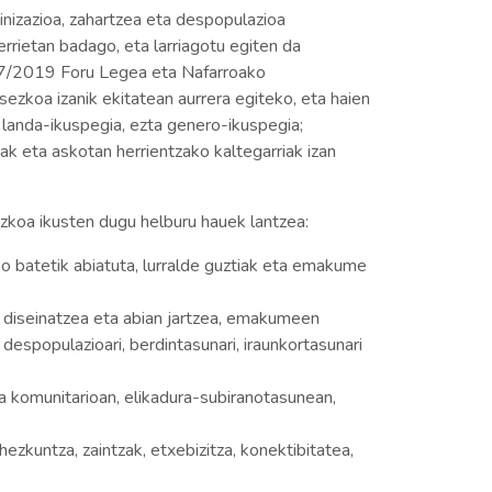
nizazioa, zahartzea eta despopulazioa
rrietan badago, eta larriagotu egiten da
ko 17/2019 Foru Legea eta Nafarroako
zkoa izanik ekitatean aurrera egiteko, eta haien
z landa-ikuspegia, ezta genero-ikuspegia;
ak eta askotan herrientzako kaltegarriak izan
koa ikusten dugu helburu hauek lantzea:
ibo batetik abiatuta, lurralde guztiak eta emakume
n diseinatzea eta abian jartzea, emakumeen
despopulazioari, berdintasunari, iraunkortasunari
 komunitarioan, elikadura-subiranotasunean,
ezkuntza, zaintzak, etxebizitza, konektibitatea,