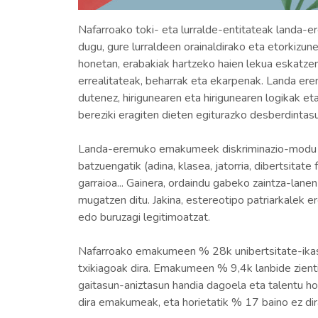
Nafarroako toki- eta lurralde-entitateak landa-er
dugu, gure lurraldeen orainaldirako eta etorkiz
honetan, erabakiak hartzeko haien lekua eskatzen 
errealitateak, beharrak eta ekarpenak. Landa ere
dutenez, hirigunearen eta hirigunearen logikak et
bereziki eragiten dieten egiturazko desberdintasu
Landa-eremuko emakumeek diskriminazio-modu asko
batzuengatik (adina, klasea, jatorria, dibertsitate
garraioa... Gainera, ordaindu gabeko zaintza-lan
mugatzen ditu. Jakina, estereotipo patriarkalek e
edo buruzagi legitimoatzat.
Nafarroako emakumeen % 28k unibertsitate-ikas
txikiagoak dira. Emakumeen % 9,4k lanbide zienti
gaitasun-aniztasun handia dagoela eta talentu hor
dira emakumeak, eta horietatik % 17 baino ez dir