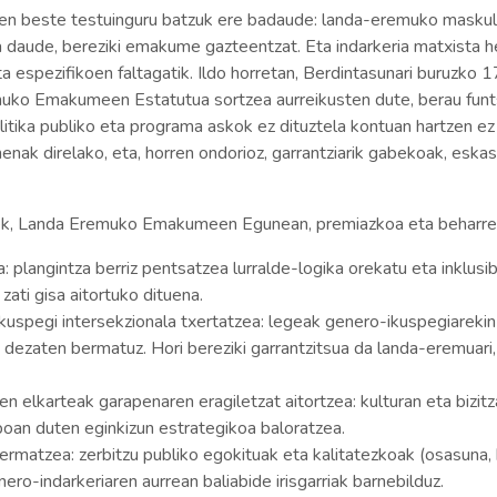
en beste testuinguru batzuk ere badaude: landa-eremuko maskuli
daude, bereziki emakume gazteentzat. Eta indarkeria matxista he
 eta espezifikoen faltagatik. Ildo horretan, Berdintasunari buruz
ko Emakumeen Estatutua sortzea aurreikusten dute, berau funtse
litika publiko eta programa askok ez dituztela kontuan hartzen e
nak direlako, eta, horren ondorioz, garrantziarik gabekoak, eskas
ateek, Landa Eremuko Emakumeen Egunean, premiazkoa eta beharrez
ea: plangintza berriz pentsatzea lurralde-logika orekatu eta inklus
ati gisa aitortuko dituena.
ikuspegi intersekzionala txertatzea: legeak genero-ikuspegiareki
 dezaten bermatuz. Hori bereziki garrantzitsua da landa-eremuari, 
arteak garapenaren eragiletzat aitortzea: kulturan eta bizitza
boan duten eginkizun estrategikoa baloratzea.
rmatzea: zerbitzu publiko egokituak eta kalitatezkoak (osasuna, h
enero-indarkeriaren aurrean baliabide irisgarriak barnebilduz.