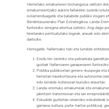
Herrietako emakumeen testuingurua zailtzen dut
emakumeentzako aukera faltarekin zuzenki lotuta 
isolamenduagatik eta baliabide publiko irisgarri
Berdintasunerako Plan Estrategikoa, Landa Eremu
funtsezko zeregina aitortua izateko. Argi dago po
hirietarako pentsatutako legeak, arauak edo ekime
daitezke.
Horregatik, Nafarroako toki eta lurralde entit
Eredu hiri-zentriko eta patriarkala gainditz
guztiak Nafarroaren garapenaren funtsezko z
Politika publikoetan genero-ikuspegia eta 
herrietan iraunkortasuna eta autonomia izan
edo lurralde-kohesioari buruzko arauetan.
Landa-eremuko emakumeak eta emakumeen elk
jakintzen transmisioan eta lan erreprodukti
Eskualde guztietan oinarrizko eskubideak be
garraioa, kultura, parte-hartze politikoa), g