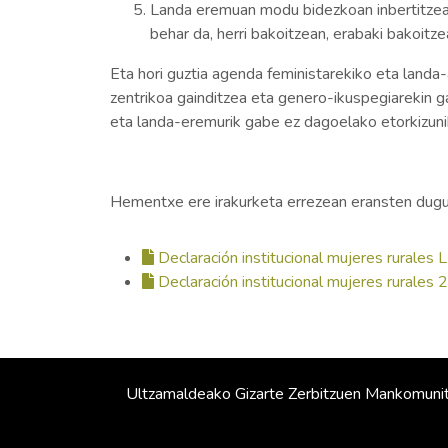
Landa eremuan modu bidezkoan inbertitzea:
behar da, herri bakoitzean, erabaki bakoitz
Eta hori guztia agenda feministarekiko eta landa-
zentrikoa gainditzea eta genero-ikuspegiarekin g
eta landa-eremurik gabe ez dagoelako etorkizuni
Hementxe ere irakurketa errezean eransten dugu 
Declaración institucional mujeres rurales 
Declaración institucional mujeres rurales 2
Ultzamaldeako Gizarte Zerbitzuen Mankomuni