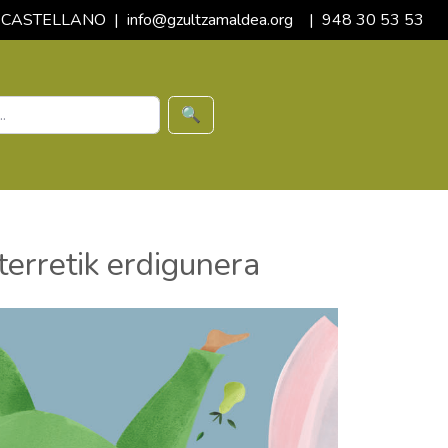
CASTELLANO
|
info@gzultzamaldea.org
|
948 30 53 53
🔍
erretik erdigunera