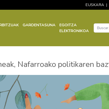
EUSKARA
|
RBITZUAK
GARDENTASUNA
EGOITZA
ELEKTRONIKOA
k, Nafarroako politikaren bazt