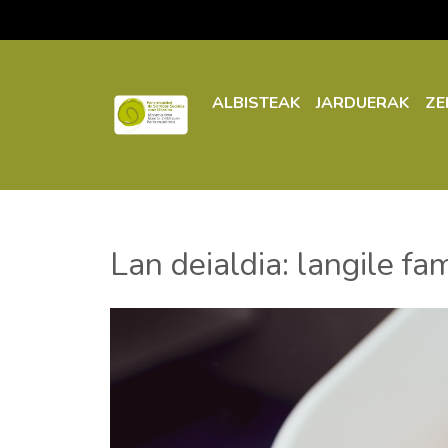
ALBISTEAK
JARDUERAK
ZE
Lan deialdia: langile fa