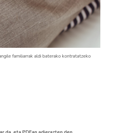
ile familiarrak aldi baterako kontratatzeko
ar da, eta PDFan adierazten den