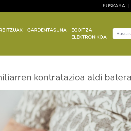
EUSKARA
|
RBITZUAK
GARDENTASUNA
EGOITZA
ELEKTRONIKOA
miliarren kontratazioa aldi bater