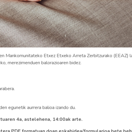
en Mankomunitateko Etxez Etxeko Arreta Zerbitzurako (EEAZ) lang
ko, merezimenduen balorazioaren bidez.
arabera.
den egunetik aurrera balioa izando du.
uaren 4a, astelehena, 14:00ak arte.
atera PDF formatuan doan eskabidea/formularioa bete beh