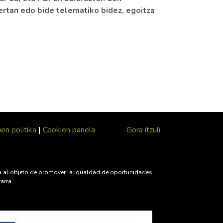
rtan edo bide telematiko bidez, egoitza
en politika
|
Cookien panela
Gora itzuli
iva al objeto de promover la igualdad de oportunidades,
varra