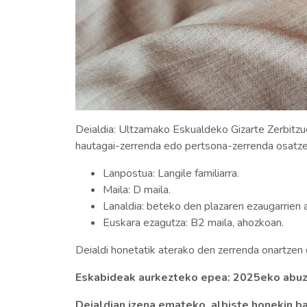
Deialdia: Ultzamako Eskualdeko Gizarte Zerbitzu
hautagai-zerrenda edo pertsona-zerrenda osatze
Lanpostua: Langile familiarra.
Maila: D maila.
Lanaldia: beteko den plazaren ezaugarrien 
Euskara ezagutza: B2 maila, ahozkoan.
Deialdi honetatik aterako den zerrenda onartzen 
Eskabideak aurkezteko epea: 2025eko abuzt
Deialdian izena emateko, albiste honekin b