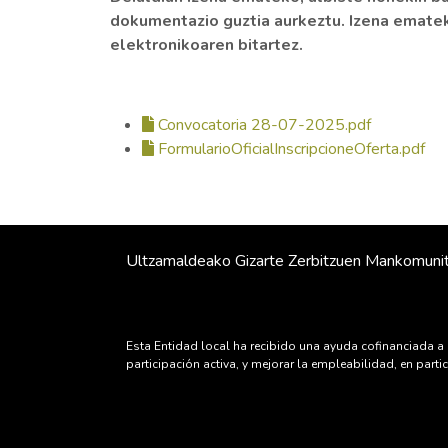
dokumentazio guztia aurkeztu. Izena ematek
elektronikoaren bitartez.
Convocatoria 28-07-2025.pdf
FormularioOficialInscripcioneOferta.pdf
Ultzamaldeako Gizarte Zerbitzuen Mankomuni
Esta Entidad local ha recibido una ayuda cofinanciada a 
participación activa, y mejorar la empleabilidad, en par