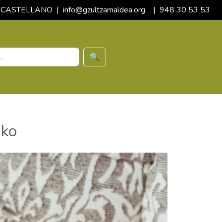
CASTELLANO
|
info@gzultzamaldea.org
|
948 30 53 53
🔍
ako