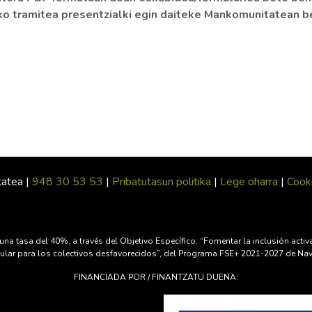
o tramitea presentzialki egin daiteke Mankomunitatean be
tatea |
948 30 53 53
|
Pribatutasun politika
|
Lege oharra
|
Cooki
una tasa del 40%, a través del Objetivo Específico: “Fomentar la inclusión act
ticular para los colectivos desfavorecidos”, del Programa FSE+ 2021-2027 de Na
FINANCIADA POR / FINANTZATU DUENA: