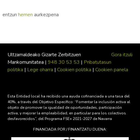
entzun
hemen
aurkezpena
Ultzamaldeako Gizarte Zerbitzuen
Gora itzuli
Mankomunitatea |
948 30 53 53
|
Pribatutasun
politika
|
Lege oharra
|
Cookien politika
|
Cookien panela
Esta Entidad local ha recibido una ayuda cofinanciada a una tasa del
40%, a través del Objetivo Específico: “Fomentar la inclusión activa al
objeto de promover la igualdad de oportunidades, participación
activa, y mejorar la empleabilidad, en particular para los colectivos
desfavorecidos”, del Programa FSE+ 2021-2027 de Navarra
FINANCIADA POR / FINANTZATU DUENA: