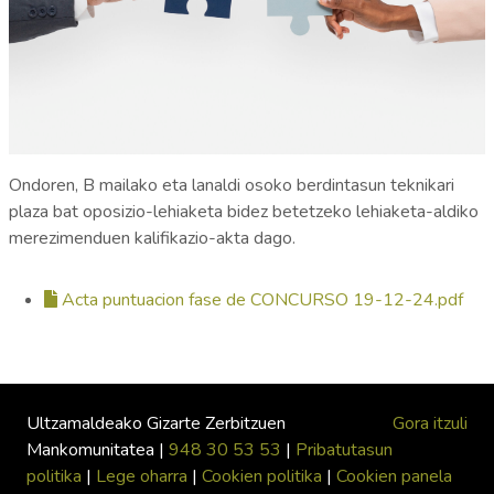
Ondoren, B mailako eta lanaldi osoko berdintasun teknikari
plaza bat oposizio-lehiaketa bidez betetzeko lehiaketa-aldiko
merezimenduen kalifikazio-akta dago.
Acta puntuacion fase de CONCURSO 19-12-24.pdf
Ultzamaldeako Gizarte Zerbitzuen
Gora itzuli
Mankomunitatea |
948 30 53 53
|
Pribatutasun
politika
|
Lege oharra
|
Cookien politika
|
Cookien panela