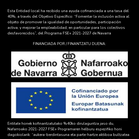
Esta Entidad local ha recibido una ayuda cofinanciada a una tasa del
40%, a través del Objetivo Específico: “Fomentar la inclusión activa al
objeto de promover la igualdad de oportunidades, participación
activa, y mejorar la empleabilidad, en particular para los colectivos
desfavorecidos”, del Programa FSE+ 2021-2027 de Navarra
FINANCIADA POR / FINANTZATU DUENA:
Entitate honek kofinantzatutako %40ko dirulaguntza jaso du,
Nafarroako 2021-2027 FSE+ Programaren helburu espezifiko honi
dagokiolarik: “aukera-berdintasuna eta parte-hartze aktiboa bultzatea