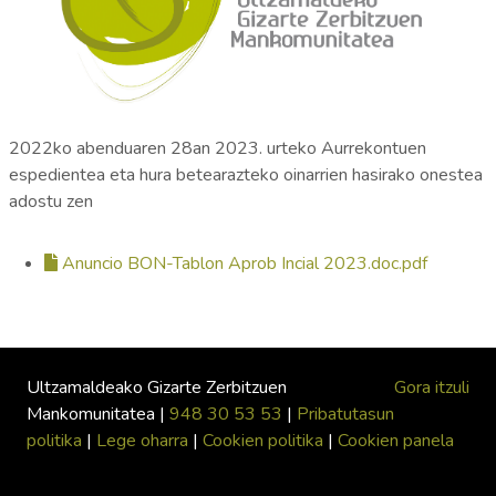
2022ko abenduaren 28an 2023. urteko Aurrekontuen
espedientea eta hura betearazteko oinarrien hasirako onestea
adostu zen
Anuncio BON-Tablon Aprob Incial 2023.doc.pdf
Ultzamaldeako Gizarte Zerbitzuen
Gora itzuli
Mankomunitatea |
948 30 53 53
|
Pribatutasun
politika
|
Lege oharra
|
Cookien politika
|
Cookien panela