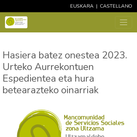
EUSKARA
|
CASTELLANO
Hasiera batez onestea 2023.
Urteko Aurrekontuen
Espedientea eta hura
betearazteko oinarriak