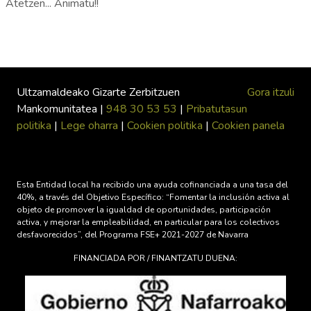
Atetzen... Animatu!!
Ultzamaldeako Gizarte Zerbitzuen
Gora itzuli
Mankomunitatea |
948 30 53 53
|
Pribatutasun
politika
|
Lege oharra
|
Cookien politika
|
Cookien panela
Esta Entidad local ha recibido una ayuda cofinanciada a una tasa del
40%, a través del Objetivo Específico: “Fomentar la inclusión activa al
objeto de promover la igualdad de oportunidades, participación
activa, y mejorar la empleabilidad, en particular para los colectivos
desfavorecidos”, del Programa FSE+ 2021-2027 de Navarra
FINANCIADA POR / FINANTZATU DUENA: