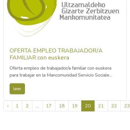
OFERTA EMPLEO TRABAJADOR/A
FAMILIAR con euskera
Oferta empleo de trabajador/a familiar con euskera
para trabajar en la Mancomunidad Servicio Sociale...
leer
‹
1
2
...
17
18
19
20
21
22
23