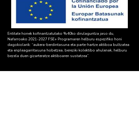
Entitate honek kofinantzatutako %40ko dirulaguntza jaso du,
Nafarroako 2021-2027 FSE+ Programaren helburu espezifiko honi
dagokiolarik: “aukera-berdintasuna eta parte-hartze aktiboa bultzatea
eta enpleagarritasuna hobetzea, bereziki kolektibo ahulenak, helburu
bezela duen gizarteratze aktiboaren sustatzea”.