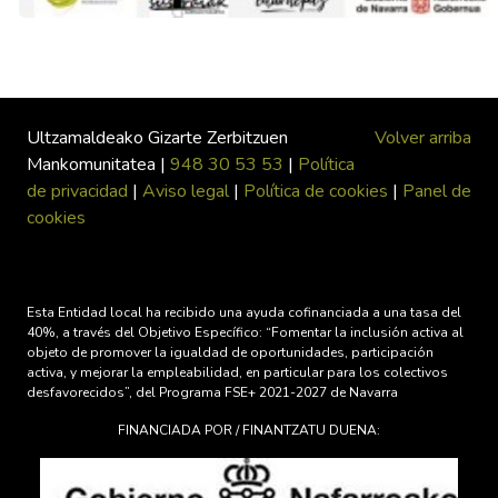
Ultzamaldeako Gizarte Zerbitzuen
Volver arriba
Mankomunitatea |
948 30 53 53
|
Política
de privacidad
|
Aviso legal
|
Política de cookies
|
Panel de
cookies
Esta Entidad local ha recibido una ayuda cofinanciada a una tasa del
40%, a través del Objetivo Específico: “Fomentar la inclusión activa al
objeto de promover la igualdad de oportunidades, participación
activa, y mejorar la empleabilidad, en particular para los colectivos
desfavorecidos”, del Programa FSE+ 2021-2027 de Navarra
FINANCIADA POR / FINANTZATU DUENA: