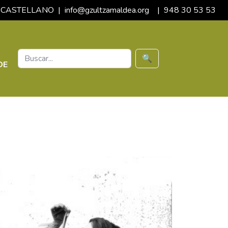
CASTELLANO
|
info@gzultzamaldea.org
|
948 30 53 53
🔍
DE