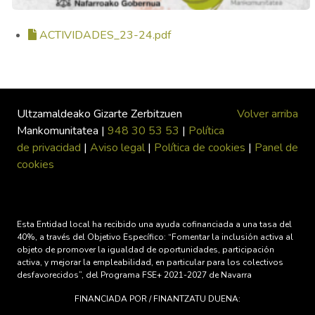
ACTIVIDADES_23-24.pdf
Ultzamaldeako Gizarte Zerbitzuen
Volver arriba
Mankomunitatea |
948 30 53 53
|
Política
de privacidad
|
Aviso legal
|
Política de cookies
|
Panel de
cookies
Esta Entidad local ha recibido una ayuda cofinanciada a una tasa del
40%, a través del Objetivo Específico: “Fomentar la inclusión activa al
objeto de promover la igualdad de oportunidades, participación
activa, y mejorar la empleabilidad, en particular para los colectivos
desfavorecidos”, del Programa FSE+ 2021-2027 de Navarra
FINANCIADA POR / FINANTZATU DUENA: